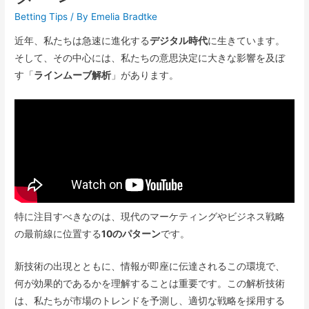
Betting Tips
/ By
Emelia Bradtke
近年、私たちは急速に進化する
デジタル時代
に生きています。
そして、その中心には、私たちの意思決定に大きな影響を及ぼ
す「
ラインムーブ解析
」があります。
特に注目すべきなのは、現代のマーケティングやビジネス戦略
の最前線に位置する
10のパターン
です。
新技術の出現とともに、情報が即座に伝達されるこの環境で、
何が効果的であるかを理解することは重要です。この解析技術
は、私たちが市場のトレンドを予測し、適切な戦略を採用する